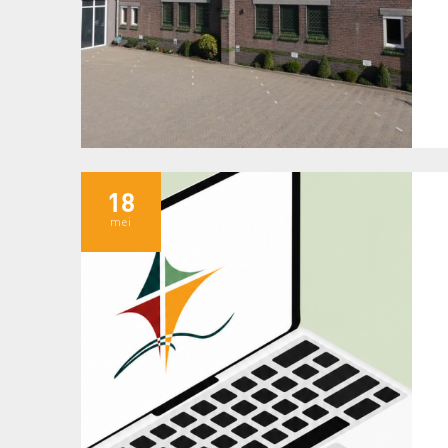
18
mei