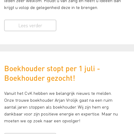
leden zeer welkom. Houdt u van zang en heeft u ideeën dan
krijgt u volop de gelegenheid deze in te brengen.
Lees verder
Boekhouder stopt per 1 juli -
Boekhouder gezocht!
Vanuit het CvK hebben we belangrijk nieuws te melden.
Onze trouwe boekhouder Arjan Vrolijk gaat na een ruim
aantal jaren stoppen als boekhouder. Wij zijn hem erg
dankbaar voor zijn positieve energie en expertise. Maar nu
moeten we op zoek naar een opvolger!