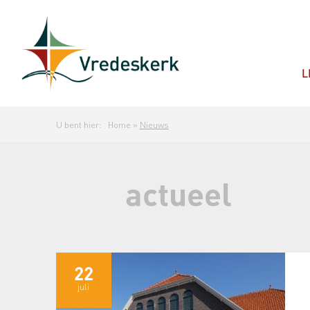
L
U bent hier:
Home
»
Nieuws
actueel
22
juli