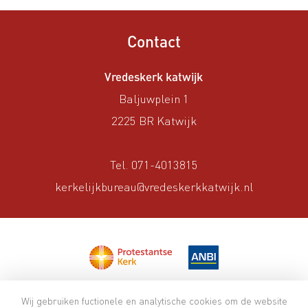
Contact
Vredeskerk katwijk
Baljuwplein 1
2225 BR Katwijk
Tel. 071-4013815
kerkelijkbureau@vredeskerkkatwijk.nl
©2026 Vredeskerk katwijk -
Privacyverklaring
-
Wij gebruiken fuctionele en analytische cookies om de website